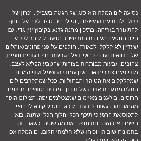
נסיעה לים המלח היא סוג של חגיגה בשבילי, זכרון של
טיולי ילדות עם המשפחה, טיולי בית ספר לינה על החוף
להתעורר בזריחה, בתיכון מחנה גדנע בקיבוץ עין גדי. גם
היום הנסיעה מעוררת התרגשות. נסיעה למדבר לטבע
שעדיין לא קלקלו לכאורה. חולפים על פני פחונים/אוהלים
של בדוואים ועדרי כבשים על הגבעות. נוף בגוונים חומים,
צהובים. גבעות מבותרות בצורות שהטבע הפליא לעצב.
מידי פעם צורבים את העין עמודי החשמל וקווי המתח
שמקלקלים את הטוהר והבתוליות. ככל שמתקרבים לים
המלח מתגנבת אוירה של דכדוך. מבנים נטושים, חניונים
הרוסים, בולענים מאיימים שמצטלמים יפה. הצילום הופך
מהנאה והתרגשות לתיעוד מדכא. הטבע קורא לי בואי
לתפוס את הרגע כי תיכף הכל יחלוף הכל ישתנה. בואי
תשמרי את הזכרונות תנצרי את מה שהיה. כשאתבונן
בתמונות שוב הן יוכיחו שלא חלמתי חלום, ים המלח אכן
היה פה ולא שמרו עליו.