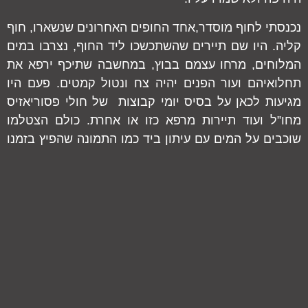
נכנסתי לחוף מוסדר,אחד החופים האחרונים שנשארו, חוף
קליה. היו שם תיירים שהשתכשכו ליד החוף, נצרבו במים
המלוחים, מרחו עצמם בבוץ, במחשבה שתיכף ירפא את
תחלואיהם ועור הפנים יהיה צח ונטול קמטים. פעם היו
מגיעות לכאן על בסיס יומי קבוצות של חולי פסוריאזיס
מחו”ל ועוד תיירות מרפא כזו או אחרת. כולם הצטלמו
שוכבים על המים עם עיתון ביד כמו התמונה שהפיץ בזמנו
משרד התיירות, בימים שעוד קידמו תיירות ו”הסבר פניך
לתייר” היה סלוגן מוכר ואהוב. עכשיו הסלוגן הוא, עשה
הכל והרחק את התייר. שלא לדבר על טבריה והכנרת
שטובעות בעליבות. על כך בפוסט אחר.